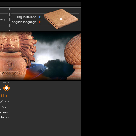
lingua italiana
page
english language
sei in:
o
otto"
olla e
 Per i
azioni
olo su