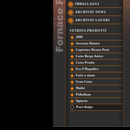
IMBALLAGGI
ARCHIVIO NEWS
ARCHIVIO LAVORI
VETRINA PRODOTTI
2000
Arrotato Rustico
Copertura Rosata Pesci
Cotto Borgo Antico
Cotto Pronto
Eco il Magnifico
Fatto a mano
Gran Cotto
Medici
Palladiana
Signoria
Pesci design