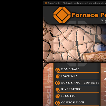
Gran Cotto - Materiale prefinito, tagliato ad angolo vi
HOME PAGE
L'AZIENDA
M
DOVE SIAMO - CONTATTI
s
l
RIVENDITORI
p
o
IL COTTO
COMPOSIZIONI